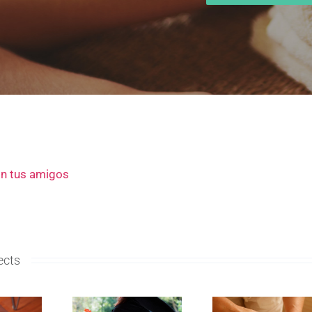
n tus amigos
ects