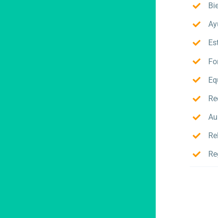
Bi
Ay
Es
Fo
Eq
Re
Au
Re
Re