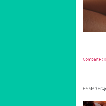
Comparte co
Related Proj