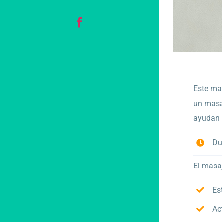
Facebook
Este mas
un masa
ayudan a
Du
El masaj
Es
Ac