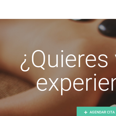
¿Quieres v
experie
AGENDAR CITA