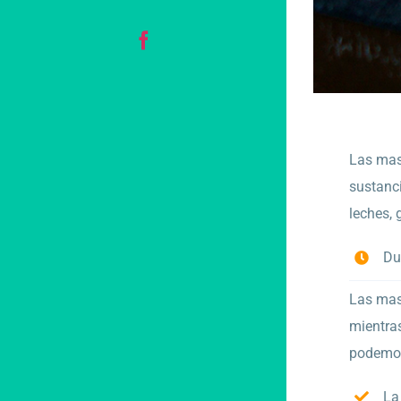
Facebook
Las masc
sustanci
leches, 
Du
Las masc
mientras
podemos
La