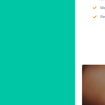
Me
Re