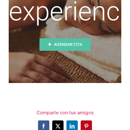
experienci
AGENDAR CITA
Comparte con tus amigos
Facebook
X
LinkedIn
Pinterest